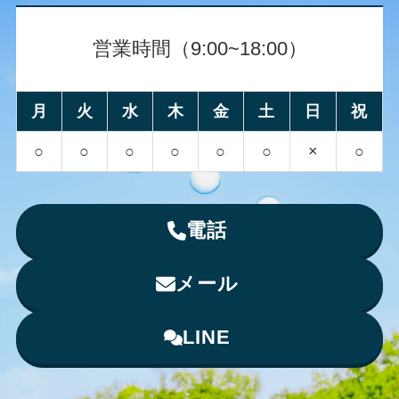
営業時間（9:00~18:00）
月
火
水
木
金
土
日
祝
○
○
○
○
○
○
×
○
電話
メール
LINE